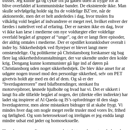
trussel. Jeg kunne gå og cykle frit på gaden uden at frygte for at
blive overfaldet af kommunistiske bander. De eksisterede ikke. Man
skulle selvfølgelig holde sig fra de voldelige BZ’ere, når de
aktionerede, men det er helt anderledes i dag, hvor truslen fra
vilkårlig vold begået af indvandrere er meget reel, hvilket enhver der
færdes i nattelivet ved af erfaring. Der er næsten ikke en dag, hvor
vi ikke kan læse i medierne om nye voldtægter eller voldelige
overfald begået af grupper af “unge”, og der er langt flere episoder,
der aldrig omtales i medierne. Der er opstillet koranklodser overalt i
indre by. Sikkerhedstjek ved flyrejser er blevet langt mere
omstændelige. Og politikerne på Christiansborg forskanser sig bag
flere lag sikkerhedsforanstaltninger, der var ukendte under den kolde
krig. Dengang kunne kommunister gå lige ind af døren på
Christiansborg uden noget sikkerhedstjek. De blev ikke anset for at
udgøre nogen trussel mod den personlige sikkerhed, selv om PET
givetvis holdt øje med en del af dem. Og så er der
“hverdagsterroren” med bilafbrændinger, stenkast fra
motorvejsbroer, løsnede hjulbolte og hvad har vi. Det er sikkert i
langt fra alle tilfælde begået af nogen, der (direkte eller indirekte) har
ladet sig inspirere af Al Qaeda og IS’s opfordringer til den slags
hverdagsterror, men alene mistanken bidrager til at skabe frygt. Vi
mindes hver dag om nogle meget reelle trusler mod vores liv, frihed
og førlighed. Og som heteroseksuel og irreligiøs er jeg endda langt
mindre udsat end jøder og homoseksuelle.