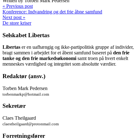
Written by Torben Mark Pedersen
« Previous post
Konference: Indvandring og det frie åbne samfund
Next post »
De store kriser
Selskabet Libertas
Libertas
er en uafhængig og ikke-partipolitisk gruppe af individer,
bragt sammen i arbejdet for et åbent samfund baseret på
den frie
tanke og den frie markedsøkonomi
samt troen på hvert enkelt
menneskes værdighed og integritet som absolutte værdier.
Redaktør (ansv.)
Torben Mark Pedersen
torbenmarkp@hotmail.com
Sekretær
Claes Theilgaard
claestheilgaard@protonmail.com
Forretningsfører