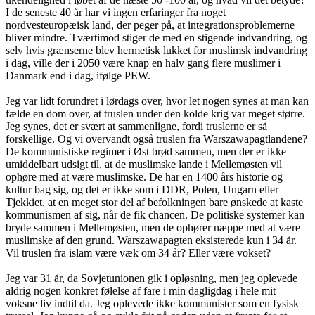
I de seneste 40 år har vi ingen erfaringer fra noget
nordvesteuropæisk land, der peger på, at integrationsproblemerne
bliver mindre. Tværtimod stiger de med en stigende indvandring, og
selv hvis grænserne blev hermetisk lukket for muslimsk indvandring
i dag, ville der i 2050 være knap en halv gang flere muslimer i
Danmark end i dag, ifølge PEW.
Jeg var lidt forundret i lørdags over, hvor let nogen synes at man kan
fælde en dom over, at truslen under den kolde krig var meget større.
Jeg synes, det er svært at sammenligne, fordi truslerne er så
forskellige. Og vi overvandt også truslen fra Warszawapagtlandene?
De kommunistiske regimer i Øst brød sammen, men der er ikke
umiddelbart udsigt til, at de muslimske lande i Mellemøsten vil
ophøre med at være muslimske. De har en 1400 års historie og
kultur bag sig, og det er ikke som i DDR, Polen, Ungarn eller
Tjekkiet, at en meget stor del af befolkningen bare ønskede at kaste
kommunismen af sig, når de fik chancen. De politiske systemer kan
bryde sammen i Mellemøsten, men de ophører næppe med at være
muslimske af den grund. Warszawapagten eksisterede kun i 34 år.
Vil truslen fra islam være væk om 34 år? Eller være vokset?
Jeg var 31 år, da Sovjetunionen gik i opløsning, men jeg oplevede
aldrig nogen konkret følelse af fare i min dagligdag i hele mit
voksne liv indtil da. Jeg oplevede ikke kommunister som en fysisk