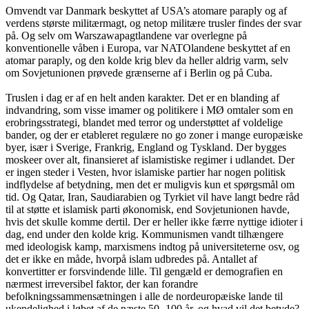
Omvendt var Danmark beskyttet af USA’s atomare paraply og af
verdens største militærmagt, og netop militære trusler findes der svar
på. Og selv om Warszawapagtlandene var overlegne på
konventionelle våben i Europa, var NATOlandene beskyttet af en
atomar paraply, og den kolde krig blev da heller aldrig varm, selv
om Sovjetunionen prøvede grænserne af i Berlin og på Cuba.
Truslen i dag er af en helt anden karakter. Det er en blanding af
indvandring, som visse imamer og politikere i MØ omtaler som en
erobringsstrategi, blandet med terror og understøttet af voldelige
bander, og der er etableret regulære no go zoner i mange europæiske
byer, især i Sverige, Frankrig, England og Tyskland. Der bygges
moskeer over alt, finansieret af islamistiske regimer i udlandet. Der
er ingen steder i Vesten, hvor islamiske partier har nogen politisk
indflydelse af betydning, men det er muligvis kun et spørgsmål om
tid. Og Qatar, Iran, Saudiarabien og Tyrkiet vil have langt bedre råd
til at støtte et islamisk parti økonomisk, end Sovjetunionen havde,
hvis det skulle komme dertil. Der er heller ikke færre nyttige idioter i
dag, end under den kolde krig. Kommunismen vandt tilhængere
med ideologisk kamp, marxismens indtog på universiteterne osv, og
det er ikke en måde, hvorpå islam udbredes på. Antallet af
konvertitter er forsvindende lille. Til gengæld er demografien en
nærmest irreversibel faktor, der kan forandre
befolkningssammensætningen i alle de nordeuropæiske lande til
ukendelighed i løbet af de næste 50 -100 år, og hvad vil det betyde?