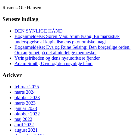
Rasmus Ole Hansen
Seneste indlæg
DEN SYNLIGE HÅND
Boganmeldelse: Søren Mau: Stum tvang. En marxistisk
undersøgelse af kapitalismens økonomiske magt
Boganmeldelse: Eva og Rune Selsing: Den borgerlige orden.
Om angrebet på det almindelige menneske.
Ytringsfriheden og dens nyautoritære fjender
Adam Smith, Ovid og den usynlige hånd
Arkiver
februar 2025
marts 2024
oktober 2023
marts 2023
januar 2023
oktober 2022
maj 2022
april 2022
august 2021