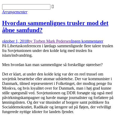
Arrangementer
Hvordan sammenlignes trusler mod det
åbne samfund?
oktober 1, 2018
by Torben Mark Pedersen
Ingen kommentarer
På Libertaskonferencen i lørdags sammenlignede flere talere truslen
fra Sovjetunionen under den kolde krig med truslen fra
islam/indvandring.
Men hvordan kan man sammenligne så forskellige størrelser?
Det er klart, at under den kolde krig var der en reel trussel om
sovjetisk besættelse eller atomar udslettelse. Der var kommunister i
Danmark, tilmed repræsenteret i Folketinget, der modtog penge fra
Moskva, og hvis loyalitet over for Danmark, man i høj grad kunne
stille spørgsmål ved. Sovjetunionen og DDR forsøgte sig også med
påvirkningskampagner og havde mange journalister og forfattere på
lønningslisten. Og der var titusinder af borgere samt politikere fra
Socialdemokratiet, Radikale og længere ud på fløjen, der velvilligt
fungerede nyttige idioter for landets fjender.