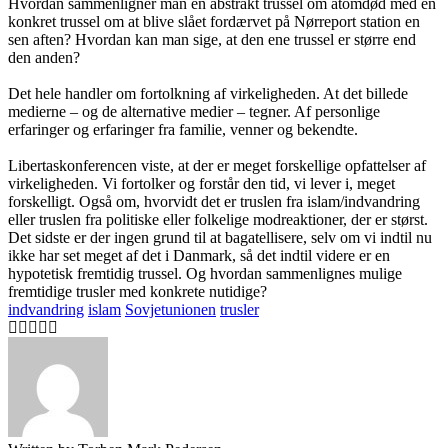
Hvordan sammenligner man en abstrakt trussel om atomdød med en
konkret trussel om at blive slået fordærvet på Nørreport station en
sen aften? Hvordan kan man sige, at den ene trussel er større end
den anden?
Det hele handler om fortolkning af virkeligheden. At det billede
medierne – og de alternative medier – tegner. Af personlige
erfaringer og erfaringer fra familie, venner og bekendte.
Libertaskonferencen viste, at der er meget forskellige opfattelser af
virkeligheden. Vi fortolker og forstår den tid, vi lever i, meget
forskelligt. Også om, hvorvidt det er truslen fra islam/indvandring
eller truslen fra politiske eller folkelige modreaktioner, der er størst.
Det sidste er der ingen grund til at bagatellisere, selv om vi indtil nu
ikke har set meget af det i Danmark, så det indtil videre er en
hypotetisk fremtidig trussel. Og hvordan sammenlignes mulige
fremtidige trusler med konkrete nutidige?
indvandring
islam
Sovjetunionen
trusler