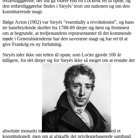
retfærdiggørelse, der må gå videre end en Lockesk ret til oprør, og
den retfærdiggørelse findes i Sieyès’ teori om nationen og om den
konstituerende magt.
Ifølge Acton (1902) var Sieyès “essentially a revolutionist”, og hans
tre banebrydende skrifter fra 1788-89 drejer sig først og fremmest
om at begrunde, at tredjestandens repræsentanter til det kommende
møde i Generalstænderne har den suveræne magt og har ret til at
give Frankrig en ny forfatning.
Sieyès taler ikke om retten til oprør, som Locke gjorde 100 år
tidligere, for det drejer sig for Sieyès ikke så meget om at erstatte det
absolutte monarki m
ed et
konstitutionelt, men om at afskaffe det privilegiebaserede samfund.