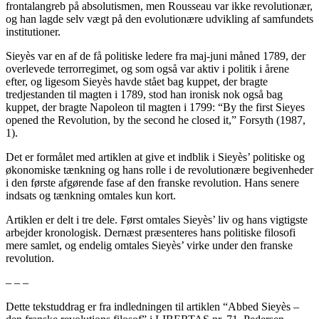
frontalangreb på absolutismen, men Rousseau var ikke revolutionær,
og han lagde selv vægt på den evolutionære udvikling af samfundets
institutioner.
Sieyès var en af de få politiske ledere fra maj-juni måned 1789, der
overlevede terrorregimet, og som også var aktiv i politik i årene
efter, og ligesom Sieyès havde stået bag kuppet, der bragte
tredjestanden til magten i 1789, stod han ironisk nok også bag
kuppet, der bragte Napoleon til magten i 1799: “By the first Sieyes
opened the Revolution, by the second he closed it,” Forsyth (1987,
1).
Det er formålet med artiklen at give et indblik i Sieyès’ politiske og
økonomiske tænkning og hans rolle i de revolutionære begivenheder
i den første afgørende fase af den franske revolution. Hans senere
indsats og tænkning omtales kun kort.
Artiklen er delt i tre dele. Først omtales Sieyès’ liv og hans vigtigste
arbejder kronologisk. Dernæst præsenteres hans politiske filosofi
mere samlet, og endelig omtales Sieyès’ virke under den franske
revolution.
– – –
Dette tekstuddrag er fra indledningen til artiklen “Abbed Sieyès –