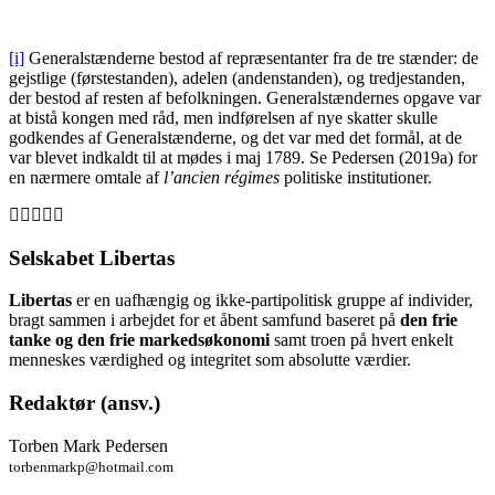
[i]
Generalstænderne bestod af repræsentanter fra de tre stænder: de
gejstlige (førstestanden), adelen (andenstanden), og tredjestanden,
der bestod af resten af befolkningen. Generalstændernes opgave var
at bistå kongen med råd, men indførelsen af nye skatter skulle
godkendes af Generalstænderne, og det var med det formål, at de
var blevet indkaldt til at mødes i maj 1789. Se Pedersen (2019a) for
en nærmere omtale af
l’ancien régimes
politiske institutioner.
Selskabet Libertas
Libertas
er en uafhængig og ikke-partipolitisk gruppe af individer,
bragt sammen i arbejdet for et åbent samfund baseret på
den frie
tanke og den frie markedsøkonomi
samt troen på hvert enkelt
menneskes værdighed og integritet som absolutte værdier.
Redaktør (ansv.)
Torben Mark Pedersen
torbenmarkp@hotmail.com