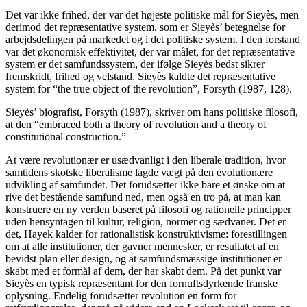
Det var ikke frihed, der var det højeste politiske mål for Sieyès, men
derimod det repræsentative system, som er Sieyès’ betegnelse for
arbejdsdelingen på markedet og i det politiske system. I den forstand
var det økonomisk effektivitet, der var målet, for det repræsentative
system er det samfundssystem, der ifølge Sieyès bedst sikrer
fremskridt, frihed og velstand. Sieyès kaldte det repræsentative
system for “the true object of the revolution”, Forsyth (1987, 128).
Sieyès’ biografist, Forsyth (1987), skriver om hans politiske filosofi,
at den “embraced both a theory of revolution and a theory of
constitutional construction.”
At være revolutionær er usædvanligt i den liberale tradition, hvor
samtidens skotske liberalisme lagde vægt på den evolutionære
udvikling af samfundet. Det forudsætter ikke bare et ønske om at
rive det bestående samfund ned, men også en tro på, at man kan
konstruere en ny verden baseret på filosofi og rationelle principper
uden hensyntagen til kultur, religion, normer og sædvaner. Det er
det, Hayek kalder for rationalistisk konstruktivisme: forestillingen
om at alle institutioner, der gavner mennesker, er resultatet af en
bevidst plan eller design, og at samfundsmæssige institutioner er
skabt med et formål af dem, der har skabt dem. På det punkt var
Sieyès en typisk repræsentant for den fornuftsdyrkende franske
oplysning. Endelig forudsætter revolution en form for