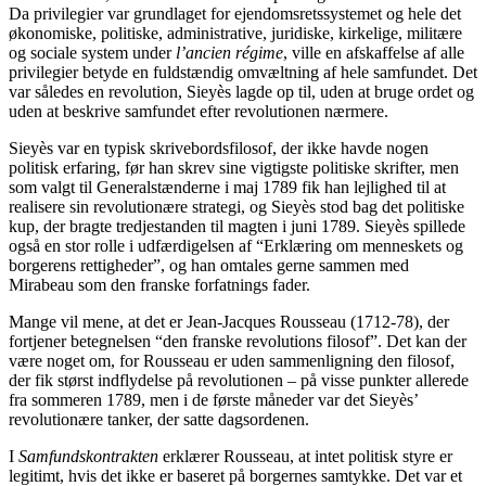
Da privilegier var grundlaget for ejendomsretssystemet og hele det
økonomiske, politiske, administrative, juridiske, kirkelige, militære
og sociale system under
l’ancien régime
, ville en afskaffelse af alle
privilegier betyde en fuldstændig omvæltning af hele samfundet. Det
var således en revolution, Sieyès lagde op til, uden at bruge ordet og
uden at beskrive samfundet efter revolutionen nærmere.
Sieyès var en typisk skrivebordsfilosof, der ikke havde nogen
politisk erfaring, før han skrev sine vigtigste politiske skrifter, men
som valgt til Generalstænderne i maj 1789 fik han lejlighed til at
realisere sin revolutionære strategi, og Sieyès stod bag det politiske
kup, der bragte tredjestanden til magten i juni 1789. Sieyès spillede
også en stor rolle i udfærdigelsen af “Erklæring om menneskets og
borgerens rettigheder”, og han omtales gerne sammen med
Mirabeau som den franske forfatnings fader.
Mange vil mene, at det er Jean-Jacques Rousseau (1712-78), der
fortjener betegnelsen “den franske revolutions filosof”. Det kan der
være noget om, for Rousseau er uden sammenligning den filosof,
der fik størst indflydelse på revolutionen – på visse punkter allerede
fra sommeren 1789, men i de første måneder var det Sieyès’
revolutionære tanker, der satte dagsordenen.
I
Samfundskontrakten
erklærer Rousseau, at intet politisk styre er
legitimt, hvis det ikke er baseret på borgernes samtykke. Det var et