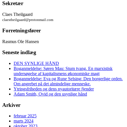
Sekretær
Claes Theilgaard
claestheilgaard@protonmail.com
Forretningsfører
Rasmus Ole Hansen
Seneste indlæg
DEN SYNLIGE HÅND
Boganmeldelse: Søren Mau: Stum tvang. En marxistisk
undersøgelse af kapitalismens økonomiske magt
Boganmeldelse: Eva og Rune Selsing: Den borgerlige orden.
Om angrebet på det almindelige menneske.
Ytringsfriheden og dens nyautoritære fjender
Adam Smith, Ovid og den usynlige hånd
Arkiver
februar 2025
marts 2024
oktober 2023