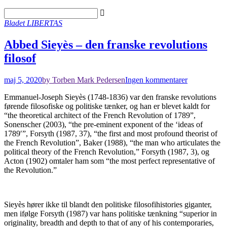
Bladet LIBERTAS
Abbed Sieyès – den franske revolutions
filosof
maj 5, 2020
by Torben Mark Pedersen
Ingen kommentarer
Emmanuel-Joseph Sieyès (1748-1836) var den franske revolutions
førende filosofiske og politiske tænker, og han er blevet kaldt for
“the theoretical architect of the French Revolution of 1789”,
Sonenscher (2003), “the pre-eminent exponent of the ‘ideas of
1789′”, Forsyth (1987, 37), “the first and most profound theorist of
the French Revolution”, Baker (1988), “the man who articulates the
political theory of the French Revolution,” Forsyth (1987, 3), og
Acton (1902) omtaler ham som “the most perfect representative of
the Revolution.”
Sieyès hører ikke til blandt den politiske filosofihistories giganter,
men ifølge Forsyth (1987) var hans politiske tænkning “superior in
originality, breadth and depth to that of any of his contemporaries,