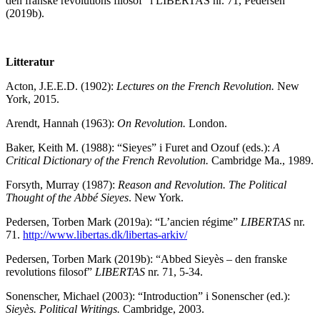
den franske revolutions filosof” i LIBERTAS nr. 71, Pedersen
(2019b).
Litteratur
Acton, J.E.E.D. (1902):
Lectures on the French Revolution.
New
York, 2015.
Arendt, Hannah (1963):
On Revolution.
London.
Baker, Keith M. (1988): “Sieyes” i Furet and Ozouf (eds.):
A
Critical Dictionary of the French Revolution.
Cambridge Ma., 1989.
Forsyth, Murray (1987):
Reason and Revolution. The Political
Thought of the Abbé Sieyes
. New York.
Pedersen, Torben Mark (2019a): “L’ancien régime”
LIBERTAS
nr.
71.
http://www.libertas.dk/libertas-arkiv/
Pedersen, Torben Mark (2019b): “Abbed Sieyès – den franske
revolutions filosof”
LIBERTAS
nr. 71, 5-34.
Sonenscher, Michael (2003): “Introduction” i Sonenscher (ed.):
Sieyès.
Political Writings.
Cambridge, 2003.