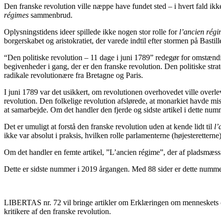
Den franske revolution ville næppe have fundet sted – i hvert fald ikk
régimes
sammenbrud.
Oplysningstidens ideer spillede ikke nogen stor rolle for
l’ancien rég
borgerskabet og aristokratiet, der varede indtil efter stormen på Basti
“Den politiske revolution – 11 dage i juni 1789” redegør for omstænd
begivenheder i gang, der er den franske revolution. Den politiske st
radikale revolutionære fra Bretagne og Paris.
I juni 1789 var det usikkert, om revolutionen overhovedet ville overle
revolution. Den folkelige revolution afslørede, at monarkiet havde mi
at samarbejde. Om det handler den fjerde og sidste artikel i dette 
Det er umuligt at forstå den franske revolution uden at kende lidt til
l’
ikke var absolut i praksis, hvilken rolle parlamenterne (højesteretterne
Om det handler en femte artikel, ”L’ancien régime”, der af pladsmæssige
Dette er sidste nummer i 2019 årgangen. Med 88 sider er dette numme
LIBERTAS nr. 72 vil bringe artikler om Erklæringen om menneskets og
kritikere af den franske revolution.