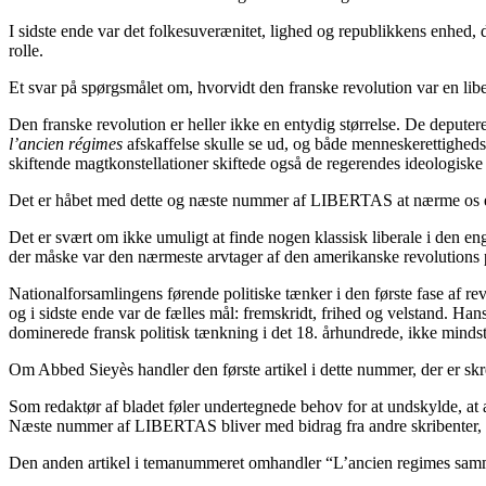
I sidste ende var det folkesuverænitet, lighed og republikkens enhed, 
rolle.
Et svar på spørgsmålet om, hvorvidt den franske revolution var en libe
Den franske revolution er heller ikke en entydig størrelse. De depute
l’ancien régimes
afskaffelse skulle se ud, og både menneskerettigheds
skiftende magtkonstellationer skiftede også de regerendes ideologiske 
Det er håbet med dette og næste nummer af LIBERTAS at nærme os et 
Det er svært om ikke umuligt at finde nogen klassisk liberale i den e
der måske var den nærmeste arvtager af den amerikanske revolutions pri
Nationalforsamlingens førende politiske tænker i den første fase af r
og i sidste ende var de fælles mål: fremskridt, frihed og velstand. Han
dominerede fransk politisk tænkning i det 18. århundrede, ikke minds
Om Abbed Sieyès handler den første artikel i dette nummer, der er sk
Som redaktør af bladet føler undertegnede behov for at undskylde, at a
Næste nummer af LIBERTAS bliver med bidrag fra andre skribenter, h
Den anden artikel i temanummeret omhandler “L’ancien regimes sammen