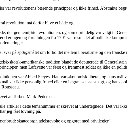
der var revolutionens bærende principper og ikke frihed. Abstrakte begr
ral revolution, må derfor blive et både og.
rede, der gennemførte revolutionen, og som oprindelig var valgt til Ge
erklæringen og forfatningen fra 1791 var resultatet af politiske kompr
orienteringer.
svar på spørgsmålet om forholdet mellem liberalisme og den franske r
ngelsk-skotsk-amerikanske tradition blandt de deputerede til Generalstæn
ncipper, men Lafayette var først og fremmest soldat og ikke en politisk
evolutionen var Abbed Sieyès. Han var økonomisk liberal, og hans mål v
s mål var ikke personlig frihed eller en begrænset statsmagt, og hans pol
t Rousseau.
revet af Torben Mark Pedersen.
lle artikler i dette temanummer er skrevet af undertegnede. Det var ikke
ar jeg fået lovning på.
brud: skatteoprør, adelsrevolte og opgøret med privilegier”.