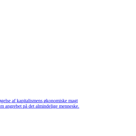
gelse af kapitalismens økonomiske magt
m angrebet på det almindelige menneske.