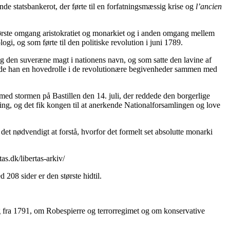
de statsbankerot, der førte til en forfatningsmæssig krise og
l’ancien
ørste omgang aristokratiet og monarkiet og i anden omgang mellem
gi, og som førte til den politiske revolution i juni 1789.
ig den suveræne magt i nationens navn, og som satte den lavine af
illede han en hovedrolle i de revolutionære begivenheder sammen med
 med stormen på Bastillen den 14. juli, der reddede den borgerlige
ning, og det fik kongen til at anerkende Nationalforsamlingen og love
et nødvendigt at forstå, hvorfor det formelt set absolutte monarki
as.dk/libertas-arkiv/
08 sider er den største hidtil.
g fra 1791, om Robespierre og terrorregimet og om konservative