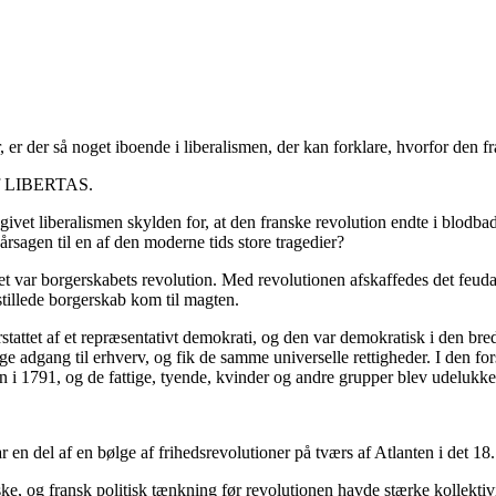
, er der så noget iboende i liberalismen, der kan forklare, hvorfor den fr
 af LIBERTAS.
ivet liberalismen skylden for, at den franske revolution endte i blodbad
årsagen til en af den moderne tids store tragedier?
det var borgerskabets revolution. Med revolutionen afskaffedes det feud
estillede borgerskab kom til magten.
stattet af et repræsentativt demokrati, og den var demokratisk i den b
ik lige adgang til erhverv, og fik de samme universelle rettigheder. I de
gen i 1791, og de fattige, tyende, kvinder og andre grupper blev udelukke
 en del af en bølge af frihedsrevolutioner på tværs af Atlanten i det 18. 
ke, og fransk politisk tænkning før revolutionen havde stærke kollektivi