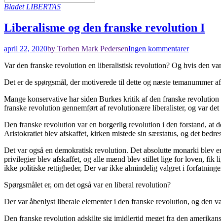
Bladet LIBERTAS
Liberalisme og den franske revolution I
april 22, 2020
by Torben Mark Pedersen
Ingen kommentarer
Var den franske revolution en liberalistisk revolution? Og hvis den var
Det er de spørgsmål, der motiverede til dette og næste temanummer
Mange konservative har siden Burkes kritik af den franske revolution g
franske revolution gennemført af revolutionære liberalister, og var det 
Den franske revolution var en borgerlig revolution i den forstand, at 
Aristokratiet blev afskaffet, kirken mistede sin særstatus, og det bedr
Det var også en demokratisk revolution. Det absolutte monarki blev er
privilegier blev afskaffet, og alle mænd blev stillet lige for loven, f
ikke politiske rettigheder, Der var ikke almindelig valgret i forfatnin
Spørgsmålet er, om det også var en liberal revolution?
Der var åbenlyst liberale elementer i den franske revolution, og den var
Den franske revolution adskilte sig imidlertid meget fra den amerikans