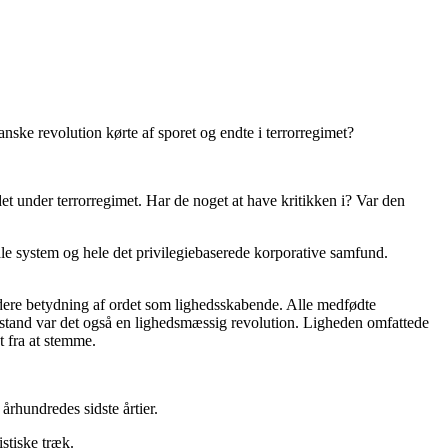
anske revolution kørte af sporet og endte i terrorregimet?
et under terrorregimet. Har de noget at have kritikken i? Var den
ale system og hele det privilegiebaserede korporative samfund.
redere betydning af ordet som lighedsskabende. Alle medfødte
n forstand var det også en lighedsmæssig revolution. Ligheden omfattede
t fra at stemme.
århundredes sidste årtier.
stiske træk.