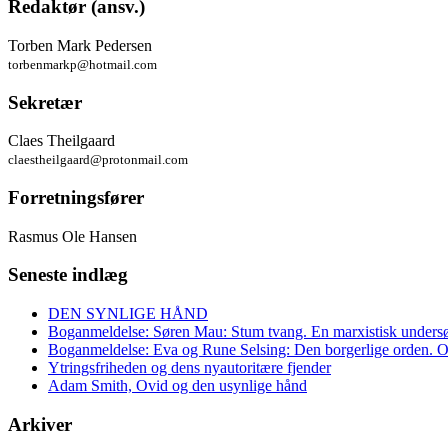
Redaktør (ansv.)
Torben Mark Pedersen
torbenmarkp@hotmail.com
Sekretær
Claes Theilgaard
claestheilgaard@protonmail.com
Forretningsfører
Rasmus Ole Hansen
Seneste indlæg
DEN SYNLIGE HÅND
Boganmeldelse: Søren Mau: Stum tvang. En marxistisk undersø
Boganmeldelse: Eva og Rune Selsing: Den borgerlige orden. O
Ytringsfriheden og dens nyautoritære fjender
Adam Smith, Ovid og den usynlige hånd
Arkiver