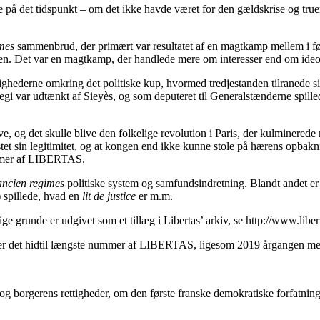
e på det tidspunkt – om det ikke havde været for den gældskrise og truen
imes
sammenbrud, der primært var resultatet af en magtkamp mellem i f
llen. Det var en magtkamp, der handlede mere om interesser end om ideolo
ighederne omkring det politiske kup, hvormed tredjestanden tilranede s
rategi var udtænkt af Sieyès, og som deputeret til Generalstænderne sp
ve, og det skulle blive den folkelige revolution i Paris, der kulminerede
stet sin legitimitet, og at kongen end ikke kunne stole på hærens opbak
nummer af LIBERTAS.
ancien regimes
politiske system og samfundsindretning. Blandt andet er d
) spillede, hvad en
lit de justice
er m.m.
 grunde er udgivet som et tillæg i Libertas’ arkiv, se http://www.libert
r det hidtil længste nummer af LIBERTAS, ligesom 2019 årgangen med 2
 borgerens rettigheder, om den første franske demokratiske forfatnin