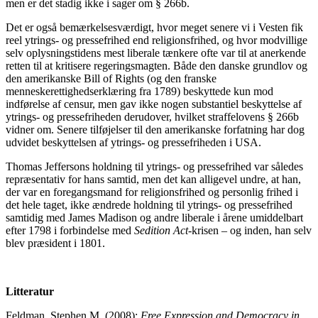
men er det stadig ikke i sager om § 266b.
Det er også bemærkelsesværdigt, hvor meget senere vi i Vesten fik
reel ytrings- og pressefrihed end religionsfrihed, og hvor modvillige
selv oplysningstidens mest liberale tænkere ofte var til at anerkende
retten til at kritisere regeringsmagten. Både den danske grundlov og
den amerikanske Bill of Rights (og den franske
menneskerettighedserklæring fra 1789) beskyttede kun mod
indførelse af censur, men gav ikke nogen substantiel beskyttelse af
ytrings- og pressefriheden derudover, hvilket straffelovens § 266b
vidner om. Senere tilføjelser til den amerikanske forfatning har dog
udvidet beskyttelsen af ytrings- og pressefriheden i USA.
Thomas Jeffersons holdning til ytrings- og pressefrihed var således
repræsentativ for hans samtid, men det kan alligevel undre, at han,
der var en foregangsmand for religionsfrihed og personlig frihed i
det hele taget, ikke ændrede holdning til ytrings- og pressefrihed
samtidig med James Madison og andre liberale i årene umiddelbart
efter 1798 i forbindelse med
Sedition Act
-krisen – og inden, han selv
blev præsident i 1801.
L
itteratur
Feldman, Stephen M. (2008):
Free Expression and Democracy in