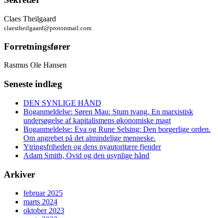
Claes Theilgaard
claestheilgaard@protonmail.com
Forretningsfører
Rasmus Ole Hansen
Seneste indlæg
DEN SYNLIGE HÅND
Boganmeldelse: Søren Mau: Stum tvang. En marxistisk
undersøgelse af kapitalismens økonomiske magt
Boganmeldelse: Eva og Rune Selsing: Den borgerlige orden.
Om angrebet på det almindelige menneske.
Ytringsfriheden og dens nyautoritære fjender
Adam Smith, Ovid og den usynlige hånd
Arkiver
februar 2025
marts 2024
oktober 2023