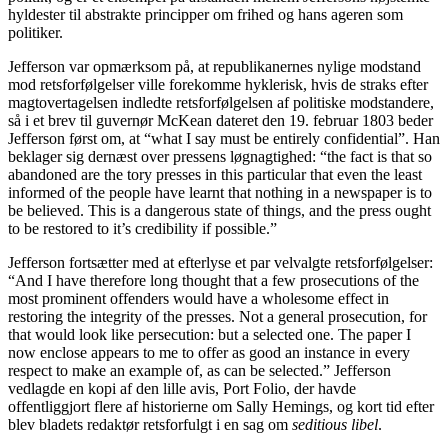
hyldester til abstrakte principper om frihed og hans ageren som
politiker.
Jefferson var opmærksom på, at republikanernes nylige modstand
mod retsforfølgelser ville forekomme hyklerisk, hvis de straks efter
magtovertagelsen indledte retsforfølgelsen af politiske modstandere,
så i et brev til guvernør McKean dateret den 19. februar 1803 beder
Jefferson først om, at “what I say must be entirely confidential”. Han
beklager sig dernæst over pressens løgnagtighed: “the fact is that so
abandoned are the tory presses in this particular that even the least
informed of the people have learnt that nothing in a newspaper is to
be believed. This is a dangerous state of things, and the press ought
to be restored to it’s credibility if possible.”
Jefferson fortsætter med at efterlyse et par velvalgte retsforfølgelser:
“And I have therefore long thought that a few prosecutions of the
most prominent offenders would have a wholesome effect in
restoring the integrity of the presses. Not a general prosecution, for
that would look like persecution: but a selected one. The paper I
now enclose appears to me to offer as good an instance in every
respect to make an example of, as can be selected.” Jefferson
vedlagde en kopi af den lille avis, Port Folio, der havde
offentliggjort flere af historierne om Sally Hemings, og kort tid efter
blev bladets redaktør retsforfulgt i en sag om
seditious libel
.