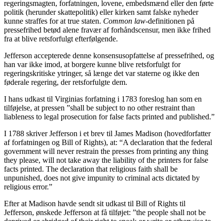
regeringsmagten, forfatningen, lovene, embedsmænd eller den førte
politik (herunder skattepolitik) eller kirken samt falske nyheder
kunne straffes for at true staten.
Common law
-definitionen på
pressefrihed betød alene fravær af forhåndscensur, men ikke frihed
fra at blive retsforfulgt efterfølgende.
Jefferson accepterede denne konsensusopfattelse af pressefrihed, og
han var ikke imod, at borgere kunne blive retsforfulgt for
regeringskritiske ytringer, så længe det var staterne og ikke den
føderale regering, der retsforfulgte dem.
I hans udkast til Virginias forfatning i 1783 foreslog han som en
tilføjelse, at pressen ”shall be subject to no other restraint than
liableness to legal prosecution for false facts printed and published.”
I 1788 skriver Jefferson i et brev til James Madison (hovedforfatter
af forfatningen og Bill of Rights), at: “A declaration that the federal
government will never restrain the presses from printing any thing
they please, will not take away the liability of the printers for false
facts printed. The declaration that religious faith shall be
unpunished, does not give impunity to criminal acts dictated by
religious error.”
Efter at Madison havde sendt sit udkast til Bill of Rights til
Jefferson, ønskede Jefferson at få tilføjet: ”the people shall not be