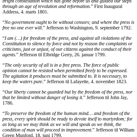
bright constellation which has gone before us and guided our steps
through an age of revolution and reformation.
” First Inaugural
Address, 4. marts 1801.
“
No government ought to be without censors; and where the press is
free no one ever will
.” Jefferson to Washington, 9. september 1792.
“
I am (…) for freedom of the press, and against all violations of the
Constitution to silence by force and not by reason the complaints or
criticisms, just or unjust, of our citizens against the conduct of their
agents
.” Jefferson til Elbridge Gerry, 26. januar 1799.
“
The only security of all is in a free press. The force of public
opinion cannot be resisted when permitted freely to be expressed.
The agitation it produces must be submitted to. It is necessary, to
keep the waters pure
.” Jefferson til Lafayette, 4. november 1823.
“
Our liberty cannot be guarded but by the freedom of the press, nor
that be limited without danger of losing it
.” Jefferson til John Jay,
1786.
“
To preserve the freedom of the human mind… and freedom of the
press, every spirit should be ready to devote itself to martyrdom; for
as long as we may think as we will and speak as we think, the
condition of man will proceed in improvement
.” Jefferson til William
Green Munford, 18. juni 1799.