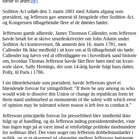
næste to årtier.
[iv]
Sedition Act
udløb den 3. marts 1801 med Adams afgang som
præsident, og Jefferson gav amnesti til fængslede efter
Sedition Act
,
og Kongressen tilbagebetalte flere af de dømtes bøder.
Jeffersons gamle allierede, James Thomson Callender, som Jefferson
havde betalt for at skrive smædeskriverier om John Adams under
Sedition Act
kontroversen, fik amnesti den 16. marts 1781, men
Callender fik ikke medhold i sit krav om at få tilbagebetalt sin bøde.
Callender tog hævn ved at offentliggøre en i hovedtræk sand historie
om, hvordan Thomas Jefferson havde fået flere børn med sin kvart-
sorte slave, Sally Hemings, der som 14-årig havde fulgt hans datter,
Polly, til Paris i 1786.
I sin tiltrædelsestale som præsident, havde Jeffersons givet et
blændende forsvar for ytringsfrihed: ”If there be any among us who
would wish to dissolve this Union or change its republican form let
them stand undisturbed as monuments of the safety with which error
of opinion may be tolerated where reason is left free to combat it.”
Jeffersons principielle forsvar for pressefrihed blev imidlertid ikke
fulgt op af handling, og da Jefferson indtog præsidentembedet, viste
han ingen tegn på at være imod at retsforfølge politiske modstandere
for
seditious libel
. Det viser noget om Jefferson dobbeltstandarder i
politik, og er et eksempel på afstanden mellem Jeffersons højstemte