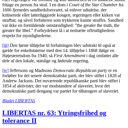
fritage en person fra straf. I en dom i
Court of the Star Chamber
fra
1606 fjernedes sandhedsforsvaret, så enhver udtalelse, der
kritiserede eller latterliggjorde kongen, regeringen eller kirken var
strafbar, og såvel forfatteren som trykkeren kunne straffes. Sandhed
var ikke en formildende omstændighed: ”the greater the truth, the
greater the libel.” Forbrydelsen lå i at nedsætte offentlighedens
respekt for myndighederne.
[iii]
Den første tilføjelse til forfatningen blev udstrakt til også at
gælde for enkeltstaterne med den 14. tilføjelse i 1868 ifølge en
Højesteretsdom fra 1940, så
First Amendment
i dag omfatter alle
dele af den lokale, statslige og føderale regering.
[iv]
Jeffersons og Madisons
Democratic-Republican party
er en
forløber for det senere demokratiske parti, der blev stiftet i 1828 af
Andrew Jackson. Det nuværende republikanske parti blev stiftet i
1854 af aktivister, der var modstandere af slaveriet, hvor det
demokratiske parti dengang var partiet for tilhængere af slaveriet.
Bladet LIBERTAS
LIBERTAS nr. 63: Ytringsfrihed og
tolerance II