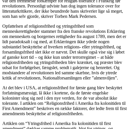
var den fremmeste forkæmper for religiøs tolerance i Frankrig før
revolutionen. Personligt udviste han dog ingen tolerance over for
litteraturkritikere, der ikke beundrede hans skriverier lige så meget,
som han selv gjorde, skriver Torben Mark Pedersen.
Opfattelsen af religionsfrihed og ytringsfrihed som
menneskerettigheder stammer fra den franske revolutions Erklæring
om menneskets og borgernes rettigheder fra august 1789, men det er
lidt paradoksalt i og med, at Erklæringen ikke ydede nogen
substantiel beskyttelse af hverken religions- eller ytringsfrihed, og
forsamlingsfrihed slet ikke er nævnt. Det skulle også vise sig i løbet
af ganske kort tid – og ikke kun under terrorregimet – at både
religionsfriheden og ytringsfriheden blev krænket, og præster blev
udsat for forfølgelser, fængslet, sendt i galejerne og henrettet. Og
modstandere af revolutionen led samme skæbne, hvis de ytrede
kritik af revolutionen, Nationalforsamlingen eller ”almenviljen”.
At det blev i USA, at religionsfrihed for første gang blev beskyttet
forfatningsmæssigt, lå ikke i kortene, da de første engelske
kolonister slog sig ned i den nye verden, for de var absolut ikke
tolerante. I artiklen om “Religionsfrihed i Amerika fra kolonitiden til
First Amendment” beskrives en række faktorer, der ledte frem til first
amendments beskyttelse af religionsfriheden.
Artiklen om “Ytringsfrihed i Amerika fra kolonitiden til first
amendment” dækker samme problematik, blot for ytrings- og