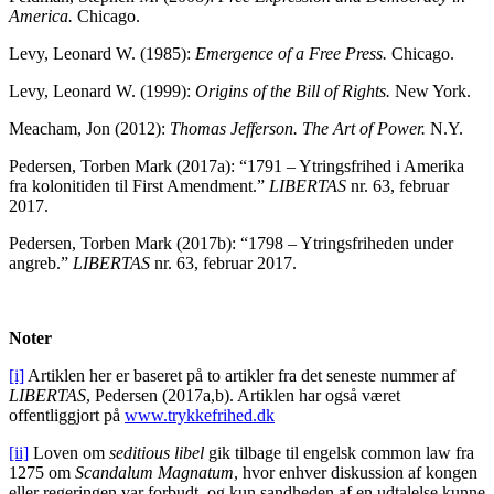
America.
Chicago.
Levy, Leonard W. (1985):
Emergence of a Free Press.
Chicago.
Levy, Leonard W. (1999):
Origins of the Bill of Rights.
New York.
Meacham, Jon (2012):
Thomas Jefferson. The Art of Power.
N.Y.
Pedersen, Torben Mark (2017a): “1791 – Ytringsfrihed i Amerika
fra kolonitiden til First Amendment.”
LIBERTAS
nr. 63, februar
2017.
Pedersen, Torben Mark (2017b): “1798 – Ytringsfriheden under
angreb.”
LIBERTAS
nr. 63, februar 2017.
Noter
[i]
Artiklen her er baseret på to artikler fra det seneste nummer af
LIBERTAS
, Pedersen (2017a,b). Artiklen har også været
offentliggjort på
www.trykkefrihed.dk
[ii]
Loven om
seditious libel
gik tilbage til engelsk common law fra
1275 om
Scandalum Magnatum
, hvor enhver diskussion af kongen
eller regeringen var forbudt, og kun sandheden af en udtalelse kunne