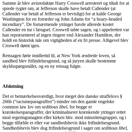
Samme år blev avisredaktør Harry Croswell arresteret og tiltalt for at
sprede rygter om, at Jefferson skulle have betalt Callender (at
Callender var betalt af Jefferson er bevisligt) for at kalde George
Washington for en forræder og John Adams for “a hoary-headed
incendiary”. De fornærmende ytringer havde allerede kostet
Callender en tur i fængsel. Croswell tabte sagen, og i appelretten var
han repræsenteret af ingen ringere end Alexander Hamilton, der
holdt en historisk tale om vigtigheden af en fri presse. Alligevel blev
Croswell dømt igen.
Retssagen førte imidlertid til, at New York ændrede loven, så
sandhed blev frifindelsesgrund, og så juryen skulle bestemme
skyldsspørgsmålet, og en ny retssag fulgte.
Afslutning
Det er bemærkelsesværdigt, hvor meget den danske straffelovs §
266b (“racismeparagraffen”) minder om den gamle engelske
common law lov om
seditious libel
, for begge er
krænkelsesparagraffer, der kriminaliserer krænkende ytringer rettet
mod regeringsmagten eller kirken hhv. mod minoritetsgrupper, og i
begge tilfælde er eller var sandhedsbevis ikke frifindelsesgrund.
Sandhedsbevis blev dog frifindelsesgrund i sager om
seditious libel
,