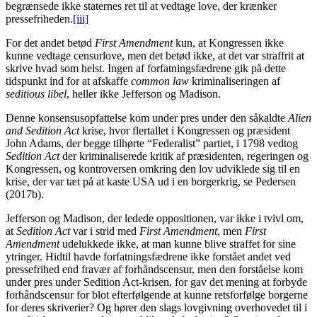
begrænsede ikke staternes ret til at vedtage love, der krænker
pressefriheden.
[iii]
For det andet betød
First Amendment
kun, at Kongressen ikke
kunne vedtage censurlove, men det betød ikke, at det var straffrit at
skrive hvad som helst. Ingen af forfatningsfædrene gik på dette
tidspunkt ind for at afskaffe
common law
kriminaliseringen af
seditious libel
, heller ikke Jefferson og Madison.
Denne konsensusopfattelse kom under pres under den såkaldte
Alien
and Sedition Act
krise, hvor flertallet i Kongressen og præsident
John Adams, der begge tilhørte “Federalist” partiet, i 1798 vedtog
Sedition Act
der kriminaliserede kritik af præsidenten, regeringen og
Kongressen, og kontroversen omkring den lov udviklede sig til en
krise, der var tæt på at kaste USA ud i en borgerkrig, se Pedersen
(2017b).
Jefferson og Madison, der ledede oppositionen, var ikke i tvivl om,
at
Sedition Act
var i strid med
First Amendment
, men
First
Amendment
udelukkede ikke, at man kunne blive straffet for sine
ytringer. Hidtil havde forfatningsfædrene ikke forstået andet ved
pressefrihed end fravær af forhåndscensur, men den forståelse kom
under pres under Sedition Act-krisen, for gav det mening at forbyde
forhåndscensur for blot efterfølgende at kunne retsforfølge borgerne
for deres skriverier? Og hører den slags lovgivning overhovedet til i