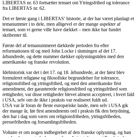
LIBERTAS nr. 63 fortsætter temaet om Ytringsfrihed og tolerance
fra LIBERTAS nr. 62.
Det er første gang i LIBERTAS’ historie, at der har været planlagt et
temanummer i to dele, men alligevel er der mange aspekter af
temaet, som vi gerne ville have dækket – men ikke har fundet
skribenter til.
Første del af temanummeret dækkede perioden fra efter
reformationen til og med John Locke i slutningen af det 17.
århundrede, og dette nummer dækker oplysningstiden med den
amerikanske og franske revolution.
Idehistorisk var det i det 17. og 18. århundrede, at der først blev
formuleret religiøse og filosofiske begrundelser for tolerance,
religionsfrihed og ytringsfrihed, og med den amerikanske first
amendment, der garanterede religionsfrihed og ytringsfrihed som
rettigheder, var disse rettigheder blevet alment accepteret, i hvert fald
i USA, selv om de ikke i praksis var realiseret fuldt ud.
USA var år foran de fleste europæiske lande, men selv i USA gik
der mange år, før first amendments ord i praksis fik den betydning,
den har i dag som værn om religionsfriheden, ytringsfriheden,
pressefriheden og forsamlingsfriheden.
Voltaire er om nogen indbegrebet af den franske oplysning, og han