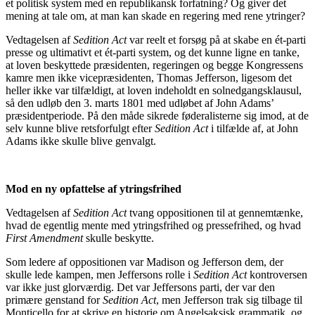
et politisk system med en republikansk forfatning? Og giver det
mening at tale om, at man kan skade en regering med rene ytringer?
Vedtagelsen af
Sedition Act
var reelt et forsøg på at skabe en ét-parti
presse og ultimativt et ét-parti system, og det kunne ligne en tanke,
at loven beskyttede præsidenten, regeringen og begge Kongressens
kamre men ikke vicepræsidenten, Thomas Jefferson, ligesom det
heller ikke var tilfældigt, at loven indeholdt en solnedgangsklausul,
så den udløb den 3. marts 1801 med udløbet af John Adams’
præsidentperiode. På den måde sikrede føderalisterne sig imod, at de
selv kunne blive retsforfulgt efter
Sedition Act
i tilfælde af, at John
Adams ikke skulle blive genvalgt.
Mod en ny opfattelse af ytringsfrihed
Vedtagelsen af
Sedition Act
tvang oppositionen til at gennemtænke,
hvad de egentlig mente med ytringsfrihed og pressefrihed, og hvad
First Amendment
skulle beskytte.
Som ledere af oppositionen var Madison og Jefferson dem, der
skulle lede kampen, men Jeffersons rolle i
Sedition Act
kontroversen
var ikke just glorværdig. Det var Jeffersons parti, der var den
primære genstand for
Sedition Act
, men Jefferson trak sig tilbage til
Monticello for at skrive en historie om Angelsaksisk grammatik, og