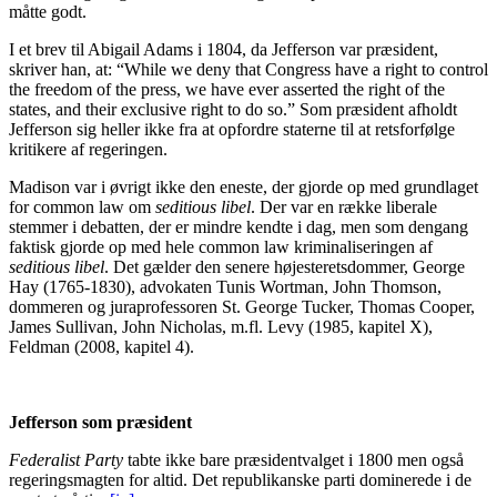
måtte godt.
I et brev til Abigail Adams i 1804, da Jefferson var præsident,
skriver han, at: “While we deny that Congress have a right to control
the freedom of the press, we have ever asserted the right of the
states, and their exclusive right to do so.” Som præsident afholdt
Jefferson sig heller ikke fra at opfordre staterne til at retsforfølge
kritikere af regeringen.
Madison var i øvrigt ikke den eneste, der gjorde op med grundlaget
for common law om
seditious libel
. Der var en række liberale
stemmer i debatten, der er mindre kendte i dag, men som dengang
faktisk gjorde op med hele common law kriminaliseringen af
seditious libel
. Det gælder den senere højesteretsdommer, George
Hay (1765-1830), advokaten Tunis Wortman, John Thomson,
dommeren og juraprofessoren St. George Tucker, Thomas Cooper,
James Sullivan, John Nicholas, m.fl. Levy (1985, kapitel X),
Feldman (2008, kapitel 4).
Jefferson som præsident
Federalist Party
tabte ikke bare præsidentvalget i 1800 men også
regeringsmagten for altid. Det republikanske parti dominerede i de