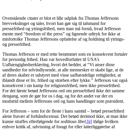
Ovenstående citater er blot et lille udpluk fra Thomas Jeffersons
brevvekslinger og taler, hvori han gør sig til talsmand for
pressefrihed og ytringsfrihed, men man må forstå, hvad Jefferson
mente med “freedom of the press” og lignende udtryk for ikke at
misfortolke Thomas Jeffersons opfattelse af og holdning til ytrings-
og pressefrihed.
Thomas Jefferson er med rette berømmet som en konsekvent fortaler
for personlig frihed. Han var hovedforfatter til USA’s
Uafhængighedserklæring, hvori det hedder, at “Vi anser disse
sandheder for selvindlysende, at alle mennesker er skabt lige, at de
af deres skaber er udstyret med visse uafhændelige rettigheder, at
iblandt disse er liv, frihed og stræben efter lykke.” Jefferson var også
konsekvent i sin kamp for religionsfrihed, men ikke pressefrihed.
For det første betød Jeffersons ord om pressefrihed ikke det samme
dengang, som de gør for os i dag, og for det andet var der en
modstrid mellem Jeffersons ord og hans handlinger som præsident.
For Jefferson – som for de fleste i hans samtid – betød pressefrihed
alene fravær af forhåndscensur. Det betød derimod ikke, at man ikke
kunne straffes efterfølgende for
seditious libel
,
[ii]
ifølge hvilken
enhver kritik af, udvisning af foragt for eller latterliggørelse af