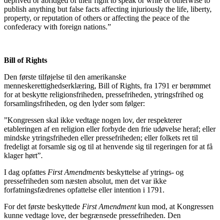
deprived or abridged of their right to speak or write or otherwise to
publish anything but false facts affecting injuriously the life, liberty,
property, or reputation of others or affecting the peace of the
confederacy with foreign nations.”
Bill of Rights
Den første tilføjelse til den amerikanske
menneskerettighedserklæring, Bill of Rights, fra 1791 er berømmet
for at beskytte religionsfriheden, pressefriheden, ytringsfrihed og
forsamlingsfriheden, og den lyder som følger:
”Kongressen skal ikke vedtage nogen lov, der respekterer
etableringen af en religion eller forbyde den frie udøvelse heraf; eller
mindske ytringsfriheden eller pressefriheden; eller folkets ret til
fredeligt at forsamle sig og til at henvende sig til regeringen for at få
klager hørt”.
I dag opfattes
First Amendments
beskyttelse af ytrings- og
pressefriheden som næsten absolut, men det var ikke
forfatningsfædrenes opfattelse eller intention i 1791.
For det første beskyttede
First Amendment
kun mod, at Kongressen
kunne vedtage love, der begrænsede pressefriheden. Den