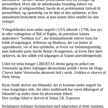
pressefrihed. Hvor alle de amerikanske founding fathers var
tilhængere af religionsfrihed, havde de et problematisk forhold til
pressefrihed, og oprindelig var de ikke af den opfattelse, at first
amendment beskyttede mod, at man kunne blive straffet for sine
ytringer.
Ytringsfriheden kom under angreb i USA allerede i 1798, kun syv
år efter vedtagelsen af Bill of Rights, da præsident Adams
underskrev “Sedition Act”, der kriminaliserede enhver form for
kritik af regeringen. Jefferson og Madison, der var ledere af
oppositionen, var af den opfattelse, at loven var forfatningsstridig,
men federalist party havde flertal i Kongressen, så loven blev først
ophævet, da den udløb ved udgangen af Adams præsidentperiode.
Uden for tema bringer LIBERTAS denne gang en artikel om
Venezuela og deres fejlslagne økonomiske politik i årene før Hugo
Chavez kørte Venezuelas økonomi helt i sænk. Artiklen er skrevet af
Niels Westy.
Ryan Smith skriver om frihandel, der er kommet under angreb fra
visse borgerliges side, der ellers traditionelt har været tilhængere af
frihandel og anden form for økonomisk frihed.
Den synlige hånd er skrevet af Johan J.R. Espersen
Redaktøren beklager forsinkelsen med udgivelsen af dette nummer,