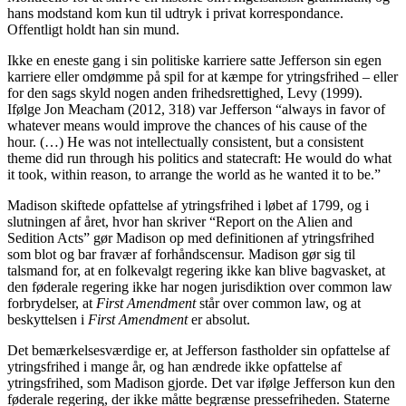
hans modstand kom kun til udtryk i privat korrespondance.
Offentligt holdt han sin mund.
Ikke en eneste gang i sin politiske karriere satte Jefferson sin egen
karriere eller omdømme på spil for at kæmpe for ytringsfrihed – eller
for den sags skyld nogen anden frihedsrettighed, Levy (1999).
Ifølge Jon Meacham (2012, 318) var Jefferson “always in favor of
whatever means would improve the chances of his cause of the
hour. (…) He was not intellectually consistent, but a consistent
theme did run through his politics and statecraft: He would do what
it took, within reason, to arrange the world as he wanted it to be.”
Madison skiftede opfattelse af ytringsfrihed i løbet af 1799, og i
slutningen af året, hvor han skriver “Report on the Alien and
Sedition Acts” gør Madison op med definitionen af ytringsfrihed
som blot og bar fravær af forhåndscensur. Madison gør sig til
talsmand for, at en folkevalgt regering ikke kan blive bagvasket, at
den føderale regering ikke har nogen jurisdiktion over common law
forbrydelser, at
First Amendment
står over common law, og at
beskyttelsen i
First Amendment
er absolut.
Det bemærkelsesværdige er, at Jefferson fastholder sin opfattelse af
ytringsfrihed i mange år, og han ændrede ikke opfattelse af
ytringsfrihed, som Madison gjorde. Det var ifølge Jefferson kun den
føderale regering, der ikke måtte begrænse pressefriheden. Staterne